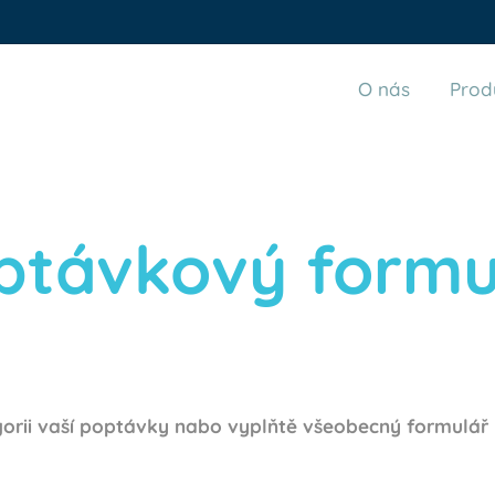
O nás
Prod
ptávkový formu
orii vaší poptávky nabo vyplňtě všeobecný formulá