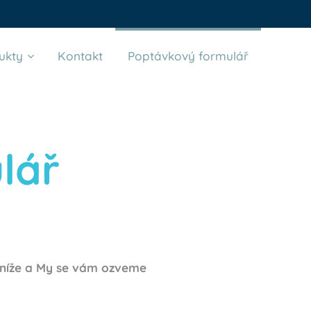
ukty
Kontakt
Poptávkový formulář
lář
ř níže a My se vám ozveme