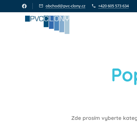
obchod@pvc-clony.cz
+420 605 573 634
Po
Zde prosím vyberte kateg