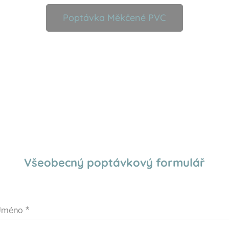
Poptávka Měkčené PVC
Všeobecný poptávkový formulář
Jméno